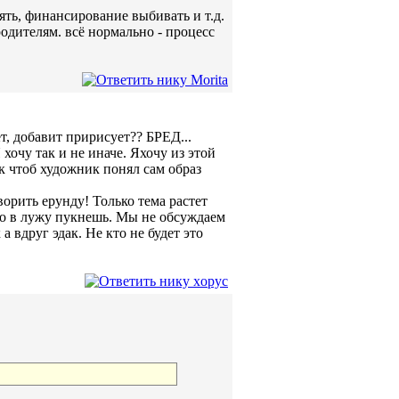
лять, финансирование выбивать и т.д.
родителям. всё нормально - процесс
т, добавит пририсует?? БРЕД...
 хочу так и не иначе. Яхочу из этой
ок чтоб художник понял сам образ
орить ерунду! Только тема растет
то в лужу пукнешь. Мы не обсуждаем
 вдруг эдак. Не кто не будет это