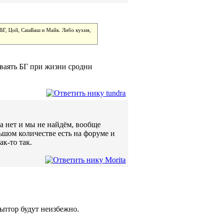
 БГ, Цой, СашБаш и Майк. Либо кухня,
 ваять БГ при жизни сродни
а нет и мы не найдём, вообще
ьшом количестве есть на форуме и
ак-то так.
льптор будут неизбежно.