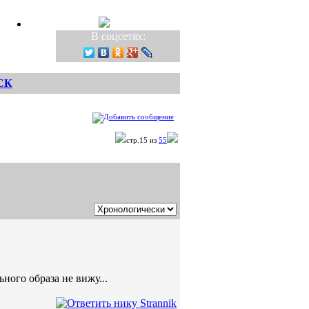
В соцсетях:
СК
стр.15 из
55
ного образа не вижу...