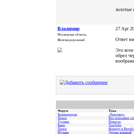
золотые
Владимир
27 Apr 20
Московская область,
Ответ ни
Железнодорожный
Это ясен
обрел че
воображе
Форум
Тема
Комментарии
«Разговор»
Поиск
Кто исполняет эт
Тусовка
Новости
Кино
YouTube
Поиск
Концерт в Витебс
Музыка
Дерево влияний