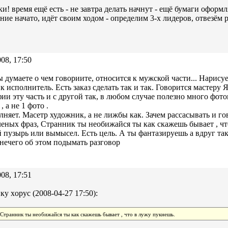
ки! время ещё есть - не завтра делать начнут - ещё бумаги оформ
ние начато, идёт своим ходом - определим 3-х лидеров, отвезём 
08, 17:50
ы думаете о чем говориите, относится к мужской части... Нарисуе
 исполнитель. Есть заказ сделать так и так. Говорится мастеру Я
ии эту часть и с другой так, в любом случае полезно много фот
, а не 1 фото .
няет. Масетр художник, а не лижбы как. Зачем рассасывать и гов
еных фраз, Странник ты необижайся ты как скажешь бывает , ч
пузырь или вымысел. Есть цель. А ты фантазируешь а вдруг так а
 нечего об этом подымать разговор
08, 17:51
ку xopyc (2008-04-27 17:50):
Странник ты необижайся ты как скажешь бывает , что в лужу пукнешь.