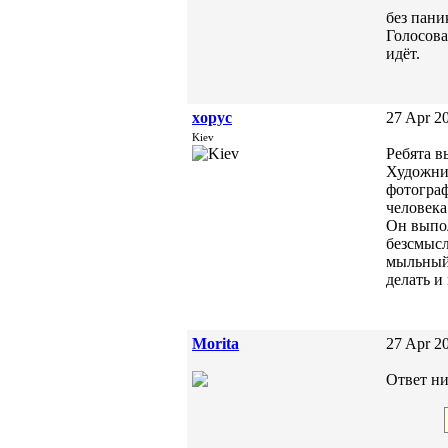
без пани
Голосова
идёт.
xopyc
27 Apr 20
Kiev
Ребята в
Художник
фотограф
человека 
Он выпол
безсмысл
мыльный 
делать и
Morita
27 Apr 20
Ответ ни