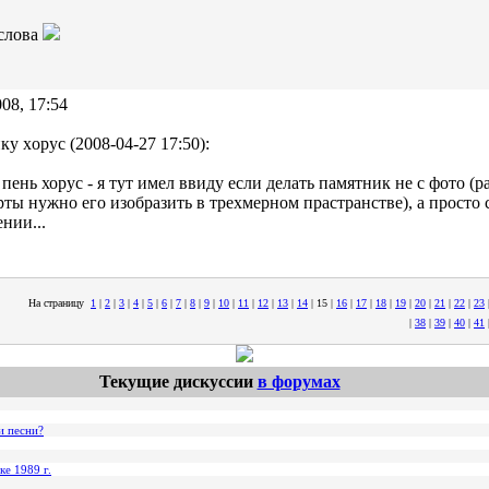
 слова
08, 17:54
ку xopyc (2008-04-27 17:50):
 пень хорус - я тут имел ввиду если делать памятник не с фото (
рты нужно его изобразить в трехмерном прастранстве), а просто 
нии...
На страницу
1
|
2
|
3
|
4
|
5
|
6
|
7
|
8
|
9
|
10
|
11
|
12
|
13
|
14
|
15
|
16
|
17
|
18
|
19
|
20
|
21
|
22
|
23
|
38
|
39
|
40
|
41
Текущие дискуссии
в форумах
и песни?
ке 1989 г.