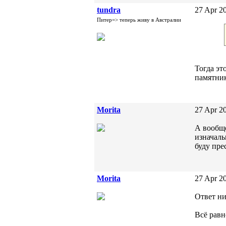
tundra
27 Apr 20
Питер=> теперь живу в Австралии
Тогда эт
памятник
Morita
27 Apr 20
А вообще
изначаль
буду пре
Morita
27 Apr 20
Ответ ни
Всё равн