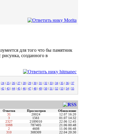
разумеется для того что бы памятник
с рисунка, созданного в
|
24
|
25
|
26
|
27
|
28
|
29
|
30
|
31
|
32
|
33
|
34
|
35
|
36
|
37
|
42
|
43
|
44
|
45
|
46
|
47
|
48
|
49
|
50
|
51
|
52
|
53
|
54
|
55
Ответов
Просмотров
Обновление
31
20024
12.07 16:20
3
1561
01.07 14:32
2327
2189010
22.06 12:45
1088
787405
21.06 00:48
2
4608
11.06 06:48
310
308309
22.04 20:30