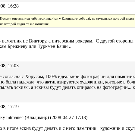
08, 16:28
Посему мне видится либо лестница (как у Казанского собора), на ступеньках которой сидят
на которой сидит та же компания.
о памятник не Виктору, а питерским рокерам.. С другой стороны
ам Брежневу или Туркмен Баши ...
08, 17:03
 согласна с Хорусом, 100% идеальной фотографии для памятник
но была надежда, что активизируются художники, которые в бол
сылать эскизы, а эскизы будут делать опираясь на фотографии... к
08, 17:19
ку hitmanec (Владимир) (2008-04-27 17:13):
о в итоге эскиз будут делать и с него памятник - художник и ску