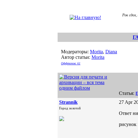
Рок сдох,
Г
Модераторы:
Morita
,
Diana
Автор статьи:
Morita
Оффтопов: 61
Статья:
П
Strannik
27 Apr 20
Город золотой
Ответ ни
рисунок 