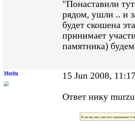
"Понаставили тут
рядом, ушли .. и 
будет скошена эта
принимает участи
памятника) будем 
Morita
15 Jun 2008, 11:1
Ответ нику murzu
Если вы, мы, они (кто принимает уча