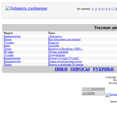
На страницу
1
|
2
|
3
|
4
|
5
|
6
|
7
|
8
Текущие ди
Форум
Тема
Комментарии
«Разговор»
Поиск
Кто исполняет эти песни?
Тусовка
Новости
Кино
YouTube
Поиск
Концерт в Витебске 1989 г.
Музыка
Дерево влияний
Тусовка
Поздравлялка
Комментарии
Почему Густав-"Густав".
Комментарии
Hовые пролетарские герои
Поиск
Вопрос к жителям Луганска
НИКИ
ОПРОСЫ
РУБРИКИ
Copyright
Исп
без ра
Загруз