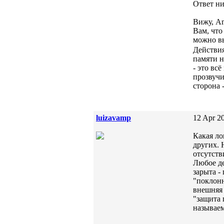
Ответ ни
Вижу, Am
Вам, что
можно вы
Действи
памяти н
- это вс
прозвучи
сторона 
luizavamp
12 Apr 20
Какая ло
других. 
отсутств
Любое де
зарыта -
"поклонн
внешняя 
"защита 
называем