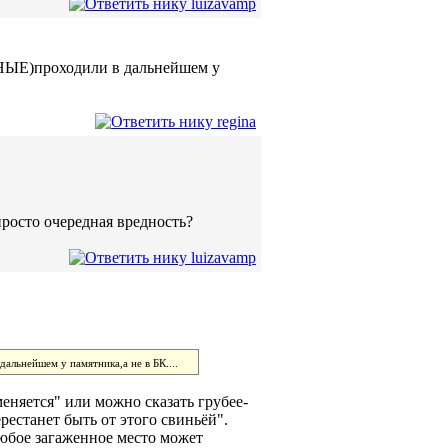
МНЫЕ)проходили в дальнейшем у
просто очередная вредность?
льнейшем у памятника,а не в БК....
меняется" или можно сказать грубее-
рестанет быть от этого свиньёй".
любое загаженное место может