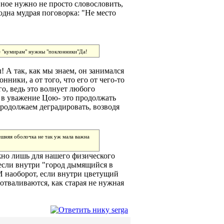
авное нужно не просто словословить,
 одна мудрая поговорка: "Не место
не "кумирам" нужны "поклонники"Да!
! А так, как мы знаем, он занимался
ники, а от того, что его от чего-то
го, ведь это волнует любого
и в уважение Цою- это продолжать
 продолжаем деградировать, возводя
ешняя оболочка не так уж мала важна
жно лишь для нашего физического
 если внутри "город дымящийся в
 И наоборот, если внутри цветущий
 отваливаются, как старая не нужная