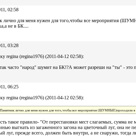
11, 02:58
к лично для меня нужен для того,чтобы все мероприятия (ШУ
,а не в БК....
11, 03:28
у regina (regina1976) (2011-04-12 02:58):
так часто "народ" шумит на БК!?А может разреши на "ты" - это 
11, 06:25
у regina (regina1976) (2011-04-12 02:58):
Памятник лично для меня нужен для того,чтобы все мероприятия (ШУМНЫЕ)проходили в да
есть такое правило- "От перестановки мест слагаемых, сумма не 
инью выгнать из загаженного загона на цветочный луг, она не пе
й луг, прежде всего, должен быть внутри, а не снаружи, тогда 