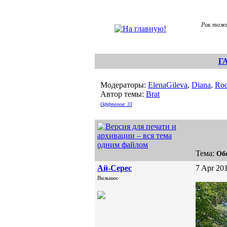
Рок тоже 
Г
Модераторы:
ElenaGileva
,
Diana
,
Roc
Автор темы:
Brat
Оффтопов: 33
Тема:
Об
Ай-Серес
7 Apr 201
Вильнюс