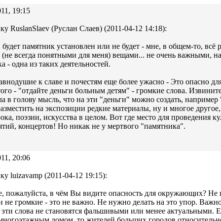
11, 19:15
ку RuslanSlaev (Руслан Слаев) (2011-04-12 14:18):
. будет памятник установлен или не будет - мне, в общем-то, вс
(не всегда понятными для меня) вещами... не очень важными, на
а - одна из таких деятельностей.
равнодушие к славе и почестям еще более ужасно - Это опасно д
того - "отдайте деньги больным детям" - громкие слова. Извините
а в голову мысль, что на эти "деньги" можно создать, например 
 разместить на экспозиции редкие материалы, ну и многое другое,
ока, поэзии, искусства в целом. Вот где место для проведения к
тий, концертов! Но никак не у мертвого "памятника".
11, 20:06
ку luizavamp (2011-04-12 19:15):
, пожалуйста, в чём Вы видите опасность для окружающих? Не п
и не громкие - это не важно. Не нужно делать на это упор. Важно,
 эти слова не становятся фальшивыми или менее актуальными. 
ногоэтажным домом, то жителей больших городов относительно 