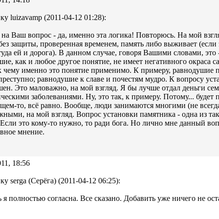
ку luizavamp (2011-04-12 01:28):
на Ваш вопрос - да, именно эта логика! Повторюсь. На мой взгл
ез защиты, проверенная временем, память либо выживает (если э
 туда ей и дорога). В данном случае, говоря Вашими словами, эт
ие, как и любое другое понятие, не имеет негативного окраса са
 к чему именно это понятие применимо. К примеру, равнодуши
преступно; равнодушие к славе и почестям мудро. К вопросу ус
ен. Это маловажно, на мой взгляд. Я бы лучше отдал деньги семь
ческими заболеваниями. Ну, это так, к примеру. Потому... будет 
бщем-то, всё равно. Вообще, люди занимаются многими (не всегд
жными, на мой взгляд. Вопрос установки памятника - одна из так
 Если это кому-то нужно, то ради бога. Но лично мне данный во
вное мнение.
11, 18:56
у serga (Серёга) (2011-04-12 06:25):
ь я полностью согласна. Все сказано. Добавить уже ничего не оста