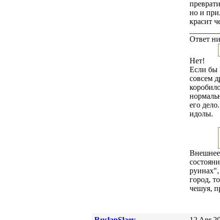
преврати
но и при
красит ч
_______
Ответ ни
Нет!
Если бы 
совсем д
коробило
нормальн
его дело
идолы.
Внешнее 
состояни
руинах",
город, т
чешуя, п
RuslanSlaev
12 Apr 20