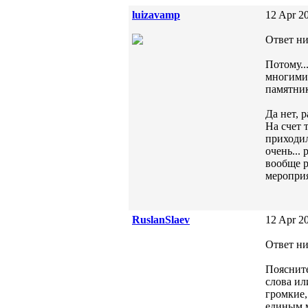
luizavamp
12 Apr 20
Ответ ни
Потому..
многими 
памятник
Да нет, 
На счет 
приходил
очень...
вообще р
мероприя
RuslanSlaev
12 Apr 20
Ответ ни
Поясните
слова ил
громкие,
единым м