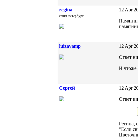
regina
12 Apr 20
санкт-петербург
Памятни
памятника
luizavamp
12 Apr 20
Ответ ник
И чтоже 
Сергей
12 Apr 20
Ответ ник
Регина, 
"Если св
Цветочны