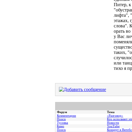
Питер, к
"обустра
лифта", 
этажах, 
слова". 
орать во
у Вас ли
поменяли
существо
таких, "
случилос
или танц
тихо я п
Форум
Тема
Комментарии
«Разговор»
Поиск
Кто исполняет эт
Тусовка
Новости
Кино
YouTube
Поиск
Концерт в Витебс