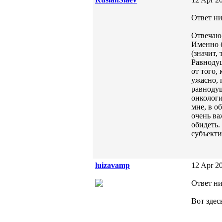
Ответ ни
Отвечаю 
Именно б
(значит,
Равнодуш
от того,
ужасно, 
равнодуш
онкологи
мне, в о
очень ва
обидеть.
субъекти
luizavamp
12 Apr 20
Ответ ник
Вот здес