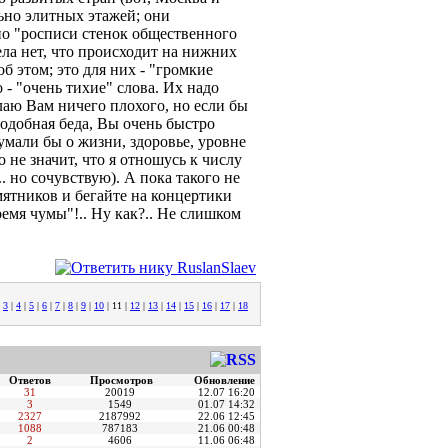
ьно элитных этажей; они
о "росписи стенок общественного
ела нет, что происходит на нижних
об этом; это для них - "громкие
 "очень тихие" слова. Их надо
елаю Вам ничего плохого, но если бы
подобная беда, Вы очень быстро
умали бы о жизни, здоровье, уровне
 не значит, что я отношусь к числу
. но сочувствую). А пока такого не
амятников и бегайте на концертики
ремя чумы"!.. Ну как?.. Не слишком
|
3
|
4
|
5
|
6
|
7
|
8
|
9
|
10
|
11
|
12
|
13
|
14
|
15
|
16
|
17
|
18
Ответов
Просмотров
Обновление
31
20019
12.07 16:20
3
1549
01.07 14:32
2327
2187992
22.06 12:45
1088
787183
21.06 00:48
2
4606
11.06 06:48