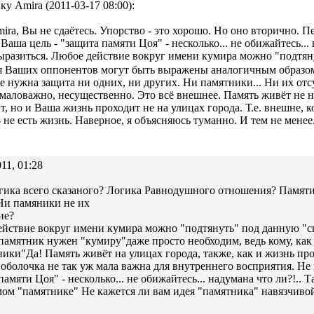
ку Amira (2011-03-17 08:00):
ira, Вы не сдаётесь. Упорство - это хорошо. Но оно вторично. П
 Ваша цель - "защита памяти Цоя" - несколько... не обижайтесь... 
разиться. Любое действие вокруг имени кумира можно "подтян
я Ваших оппонентов могут быть выражены аналогичным образо
е нужна защита ни одних, ни других. Ни памятники... Ни их отсу
ё маловажно, несущественно. Это всё внешнее. Память живёт не н
т, но и Ваша жизнь проходит не на улицах города. Т.е. внешне, к
- не есть жизнь. Наверное, я объясняюсь туманно. И тем не менее.
11, 01:28
гика всего сказаного? Логика Равнодушного отношения? Памяти
Ни памяники не их
ие?
йствие вокруг имени кумира можно "подтянуть" под данную "св
 памятник нужен "кумиру"даже просто необходим, ведь кому, ка
ики"Да! Память живёт на улицах города, также, как и жизнь про
оболочка не так уж мала важна для внутреннего восприятия. Не 
памяти Цоя" - несколько... не обижайтесь... надумана что ли?!..
ом "памятнике" Не кажется ли вам идея "памятника" навязчиво