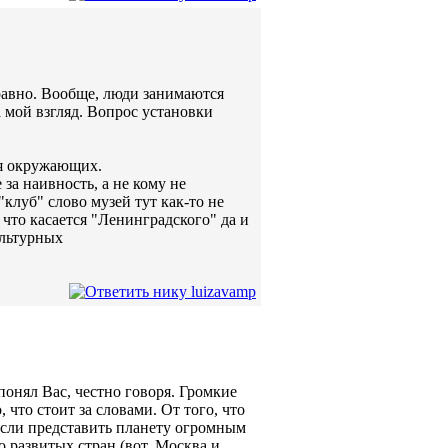
ё равно. Вообще, люди занимаются
 мой взгляд. Вопрос установки
ля окружающих.
 за наивность, а не кому не
"клуб" слово музей тут как-то не
 что касается "Ленинградского" да и
ультурных
онял Вас, честно говоря. Громкие
 что стоит за словами. От того, что
Если представить планету огромным
развитых стран (вот, Москва и