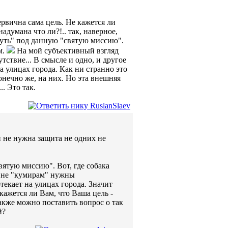
ервична сама цель. Не кажется ли
надумана что ли?!.. так, наверное,
уть" под данную "святую миссию".
м.
На мой субъективный взгляд
тствие... В смысле и одно, и другое
а улицах города. Как ни странно это
онечно же, на них. Но эта внешняя
.. Это так.
 не нужна защита не одних не
ятую миссию". Вот, где собака
к не "кумирам" нужны
текает на улицах города. Значит
кажется ли Вам, что Ваша цель -
 Также можно поставить вопрос о так
й?