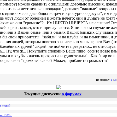
 примеру) можно сравнить с жильцами довольно высоких, довол
ивают свои лестничные площадки", решают "важные" вопросы п
"созданию холла для общих встреч и культурного досуга"; им и д
где мрут люди от болезней и жрать нечего; они и думать не хотят 
Какие же они "громкие"?.. Их НИКТО НИЧЕРТА не слышит! Это -
 всё горло - может, кто и прислушается. Я ни в коем случае не ж
чно или в Вашей семье, или в семьях Ваших близких случилась 
 бы свои приоритеты, "забили" и на клубы, и на памятники, и д
вания людей, которым повезло значительно меньше, чем Вам (это
обделённых удачей" людей, не поймите превратно... не отношусь..
ь... Ну, что ж... Покупайте спокойно Ваше пиво, сосите возле п
ульки в клубы - жизнь прекрасна и удивительна!.. Как "пир во в
роорал свои "громкие" слова? Может, прибавить громкости?
На страницу
1
|
2
Текущие дискуссии
в форумах
и песни?
ке 1989 г.