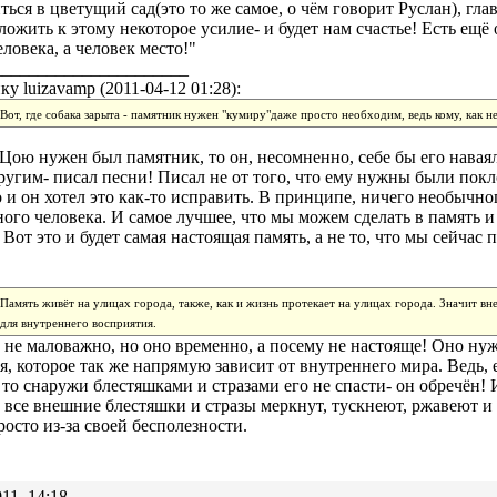
ться в цветущий сад(это то же самое, о чём говорит Руслан), гл
ложить к этому некоторое усилие- и будет нам счастье! Есть ещё
еловека, а человек место!"
______________________
ку luizavamp (2011-04-12 01:28):
Вот, где собака зарыта - памятник нужен "кумиру"даже просто необходим, ведь кому, как 
Цою нужен был памятник, то он, несомненно, себе бы его наваял
ругим- писал песни! Писал не от того, что ему нужны были поклон
 и он хотел это как-то исправить. В принципе, ничего необычно
ого человека. И самое лучшее, что мы можем сделать в память 
. Вот это и будет самая настоящая память, а не то, что мы сейчас
Память живёт на улицах города, также, как и жизнь протекает на улицах города. Значит вн
для внутреннего восприятия.
не маловажно, но оно временно, а посему не настояще! Оно ну
я, которое так же напрямую зависит от внутреннего мира. Ведь,
 то снаружи блестяшками и стразами его не спасти- он обречён!
о все внешние блестяшки и стразы меркнут, тускнеют, ржавеют и
росто из-за своей бесполезности.
11, 14:18