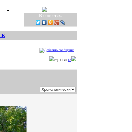
В соцсетях:
СК
стр.11 из
18