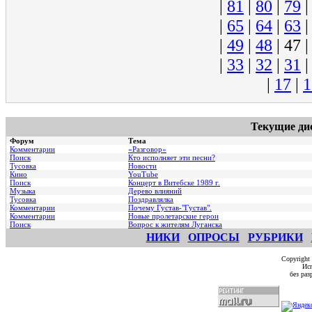
|
81
|
80
|
79
|
65
|
64
|
63
|
49
|
48
|
47
|
33
|
32
|
31
|
17
|
1
Текущие ди
Форум
Тема
Комментарии
«Разговор»
Поиск
Кто исполняет эти песни?
Тусовка
Новости
Кино
YouTube
Поиск
Концерт в Витебске 1989 г.
Музыка
Дерево влияний
Тусовка
Поздравлялка
Комментарии
Почему Густав-"Густав".
Комментарии
Hовые пролетарские герои
Поиск
Вопрос к жителям Луганска
НИКИ
ОПРОСЫ
РУБРИКИ
Copyright
Исп
без ра