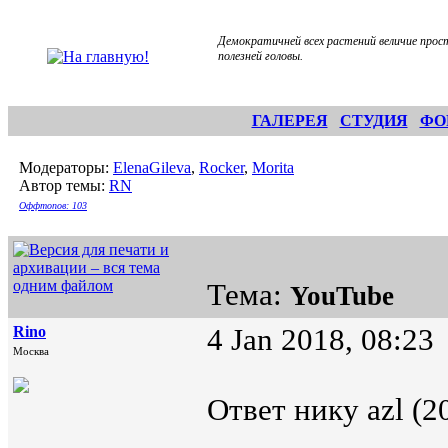
Демократичней всех растений величие прос
полезней головы.
ГАЛЕРЕЯ
СТУДИЯ
ФО
Модераторы:
ElenaGileva
,
Rocker
,
Morita
Автор темы:
RN
Оффтопов: 103
Тема:
YouTube
Rino
4 Jan 2018, 08:23
Москва
Ответ нику azl (2