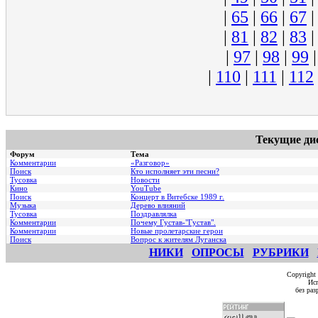
|
65
|
66
|
67
|
81
|
82
|
83
|
97
|
98
|
99
|
110
|
111
|
112
Текущие ди
Форум
Тема
Комментарии
«Разговор»
Поиск
Кто исполняет эти песни?
Тусовка
Новости
Кино
YouTube
Поиск
Концерт в Витебске 1989 г.
Музыка
Дерево влияний
Тусовка
Поздравлялка
Комментарии
Почему Густав-"Густав".
Комментарии
Hовые пролетарские герои
Поиск
Вопрос к жителям Луганска
НИКИ
ОПРОСЫ
РУБРИКИ
Copyright
Исп
без ра