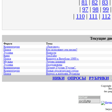
|
81
|
82
|
83
|
97
|
98
|
99
|
110
|
111
|
112
Текущие ди
Форум
Тема
Комментарии
«Разговор»
Поиск
Кто исполняет эти песни?
Тусовка
Новости
Кино
YouTube
Поиск
Концерт в Витебске 1989 г.
Музыка
Дерево влияний
Тусовка
Поздравлялка
Комментарии
Почему Густав-"Густав".
Комментарии
Hовые пролетарские герои
Поиск
Вопрос к жителям Луганска
НИКИ
ОПРОСЫ
РУБРИКИ
Copyright
Исп
без ра
Загруз