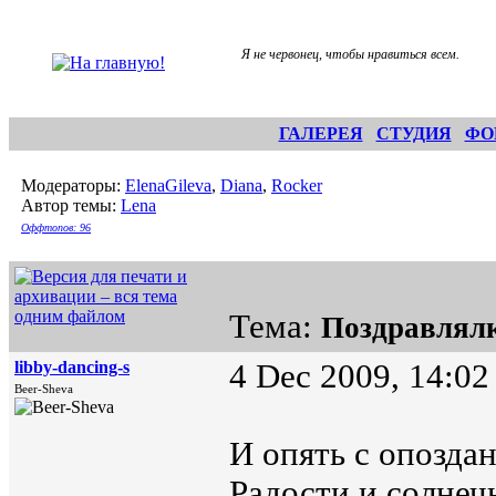
Я не червонец, чтобы нравиться всем.
ГАЛЕРЕЯ
СТУДИЯ
ФО
Модераторы:
ElenaGileva
,
Diana
,
Rocker
Автор темы:
Lena
Оффтопов: 96
Тема:
Поздравлял
libby-dancing-s
4 Dec 2009, 14:02
Beer-Sheva
И опять с опозда
Радости и солнеч