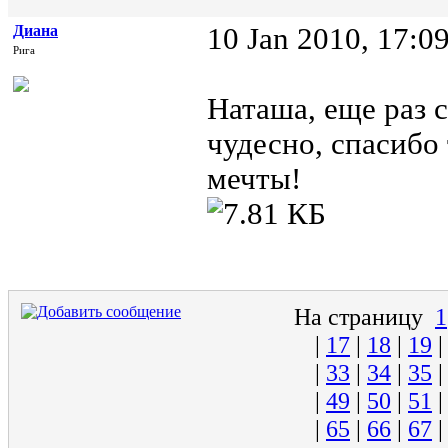
Диана
10 Jan 2010, 17:0
Рига
Наташа, еще раз 
чудесно, спасибо 
мечты!
На страницу
1
|
17
|
18
|
19
|
33
|
34
|
35
|
49
|
50
|
51
|
65
|
66
|
67