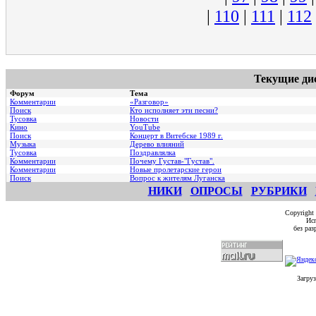
|
110
|
111
|
112
Текущие ди
Форум
Тема
Комментарии
«Разговор»
Поиск
Кто исполняет эти песни?
Тусовка
Новости
Кино
YouTube
Поиск
Концерт в Витебске 1989 г.
Музыка
Дерево влияний
Тусовка
Поздравлялка
Комментарии
Почему Густав-"Густав".
Комментарии
Hовые пролетарские герои
Поиск
Вопрос к жителям Луганска
НИКИ
ОПРОСЫ
РУБРИКИ
Copyright
Исп
без ра
Загруз