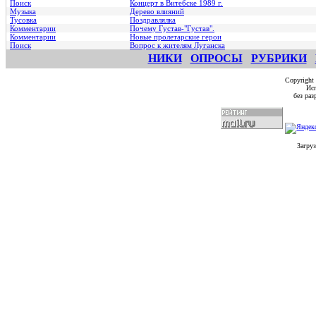
Поиск
Концерт в Витебске 1989 г.
Музыка
Дерево влияний
Тусовка
Поздравлялка
Комментарии
Почему Густав-"Густав".
Комментарии
Hовые пролетарские герои
Поиск
Вопрос к жителям Луганска
НИКИ
ОПРОСЫ
РУБРИКИ
Copyright
Исп
без ра
Загруз