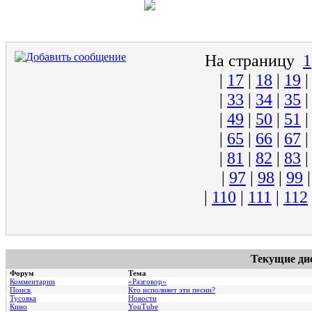
На страницу
1
|
17
|
18
|
19
|
33
|
34
|
35
|
49
|
50
|
51
|
65
|
66
|
67
|
81
|
82
|
83
|
97
|
98
|
99
|
110
|
111
|
112
Текущие ди
Форум
Тема
Комментарии
«Разговор»
Поиск
Кто исполняет эти песни?
Тусовка
Новости
Кино
YouTube