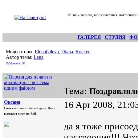
Жизнь - это то, что случается, пока строи
ГАЛЕРЕЯ
СТУДИЯ
ФО
Модераторы:
ElenaGileva
,
Diana
,
Rocker
Автор темы:
Lena
Оффтопов: 96
Тема:
Поздравлял
Oксана
16 Apr 2008, 21:0
Снова за окнами белый день. День
вызывает меня на бой.
да я тоже присоед
настроения!!! Что