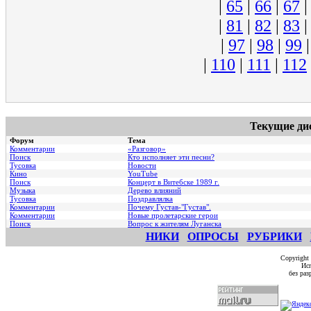
|
65
|
66
|
67
|
81
|
82
|
83
|
97
|
98
|
99
|
110
|
111
|
112
Текущие ди
Форум
Тема
Комментарии
«Разговор»
Поиск
Кто исполняет эти песни?
Тусовка
Новости
Кино
YouTube
Поиск
Концерт в Витебске 1989 г.
Музыка
Дерево влияний
Тусовка
Поздравлялка
Комментарии
Почему Густав-"Густав".
Комментарии
Hовые пролетарские герои
Поиск
Вопрос к жителям Луганска
НИКИ
ОПРОСЫ
РУБРИКИ
Copyright
Исп
без ра