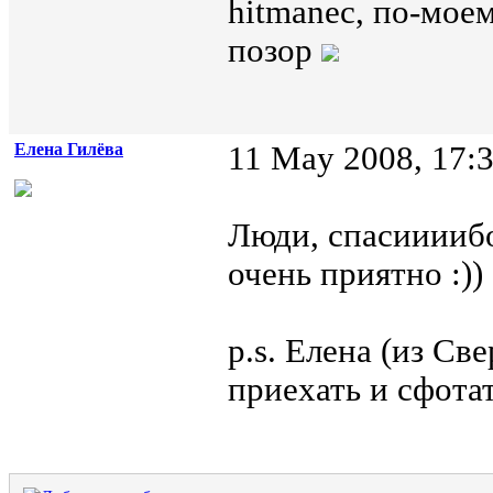
hitmanec, по-мое
позор
Елена Гилёва
11 May 2008, 17:
Люди, спасиииибо!
очень приятно :))
p.s. Елена (из Св
приехать и сфотат