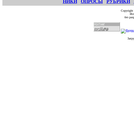
НИКИ
ОПРОСЫ
РУБРИКИ
Copyright
Исп
без ра
Загр