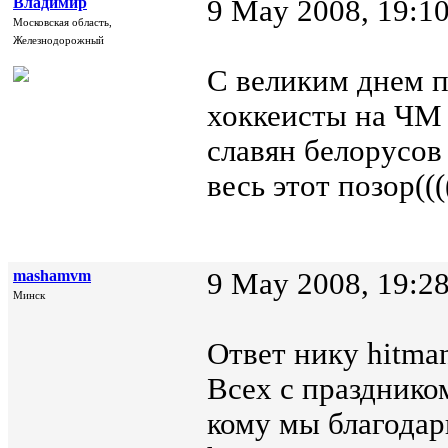
Владимир
9 May 2008, 19:1
Московская область,
Железнодорожный
С великим днем п
хоккеисты на ЧМ 
славян белорусов
весь этот позор(((
mashamvm
9 May 2008, 19:2
Минск
Ответ нику hitman
Всех с празднико
кому мы благодар