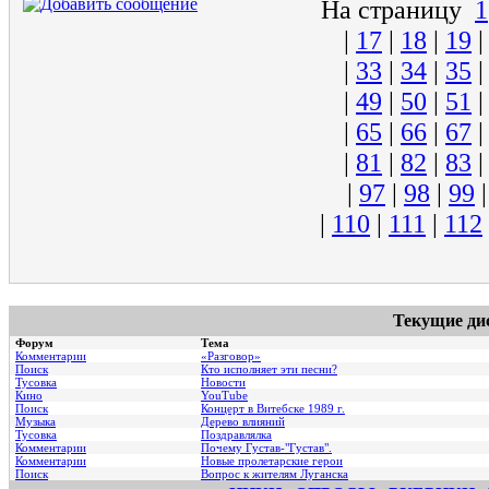
На страницу
1
|
17
|
18
|
19
|
33
|
34
|
35
|
49
|
50
|
51
|
65
|
66
|
67
|
81
|
82
|
83
|
97
|
98
|
99
|
110
|
111
|
112
Текущие ди
Форум
Тема
Комментарии
«Разговор»
Поиск
Кто исполняет эти песни?
Тусовка
Новости
Кино
YouTube
Поиск
Концерт в Витебске 1989 г.
Музыка
Дерево влияний
Тусовка
Поздравлялка
Комментарии
Почему Густав-"Густав".
Комментарии
Hовые пролетарские герои
Поиск
Вопрос к жителям Луганска