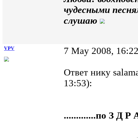
чудесными песням
слушаю
VPV
7 May 2008, 16:2
Ответ нику salama
13:53):
.............по З Д Р 