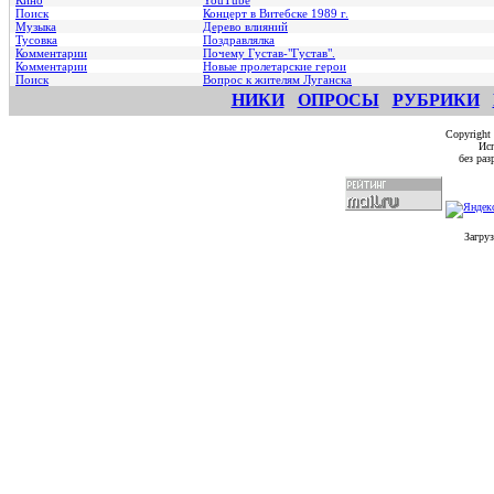
Кино
YouTube
Поиск
Концерт в Витебске 1989 г.
Музыка
Дерево влияний
Тусовка
Поздравлялка
Комментарии
Почему Густав-"Густав".
Комментарии
Hовые пролетарские герои
Поиск
Вопрос к жителям Луганска
НИКИ
ОПРОСЫ
РУБРИКИ
Copyright
Исп
без ра
Загруз