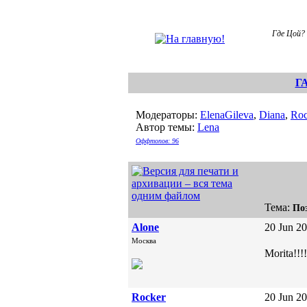
Где Цой?
Г
Модераторы:
ElenaGileva
,
Diana
,
Roc
Автор темы:
Lena
Оффтопов: 96
Тема:
По
Alone
20 Jun 20
Москва
Morita!
Rocker
20 Jun 20