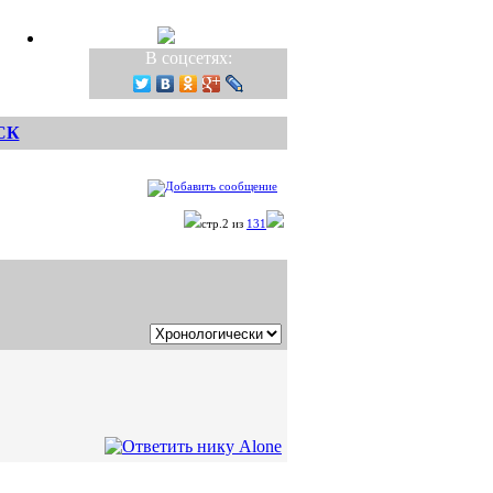
В соцсетях:
СК
стр.2 из
131