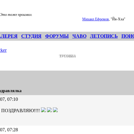
 Это тоже произвол.
Михаил Ефремов
, "Йя-Хха"
АЛЕРЕЯ
СТУДИЯ
ФОРУМЫ
ЧАВО
ЛЕТОПИСЬ
ПОИ
ker
ТУСОВКА
здравлялка
07, 07:10
!!! ПОЗДРАВЛЯЮ!!!!
07, 07:28