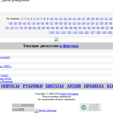
На страницу
1
|
2
|
3
|
4
|
5
|
6
|
7
|
8
|
9
|
10
|
11
|
12
|
13
|
14
|
15
|
16
|
17
|
18
|
19
|
20
|
21
|
22
|
23
|
38
|
39
|
40
|
41
|
42
|
43
|
44
|
45
|
46
|
47
|
48
|
49
|
50
|
51
|
52
|
53
|
54
|
55
|
56
|
57
|
58
|
59
|
60
|
75
|
76
|
77
|
78
|
79
|
80
|
81
|
82
|
83
|
84
|
85
|
86
|
87
|
88
|
89
|
90
|
91
|
92
|
93
|
94
|
95
|
96
|
97
|
98
|
110
|
111
|
112
|
113
|
114
|
115
|
116
|
117
|
118
|
119
|
120
Текущие дискуссии
в форумах
и песни?
ке 1989 г.
устав".
кие герои
м Луганска
ОПРОСЫ
РУБРИКИ
ЦИТАТЫ
АРХИВ
ПРАВИЛА
КО
Copyright © 2006-2020
Рашид Нугманов
Использование материалов
без разрешения авторов запрещено