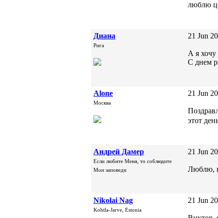
люблю ц
Диана
21 Jun 20
Рига
А я хочу
С днем р
Alone
21 Jun 20
Москва
Поздравл
этот ден
Андрей Дамер
21 Jun 20
Если любите Меня, то соблюдите
Люблю, к
Мои заповеди
Nikolai Nag
21 Jun 20
Kohtla-Jarve, Estonia
Виктор, 