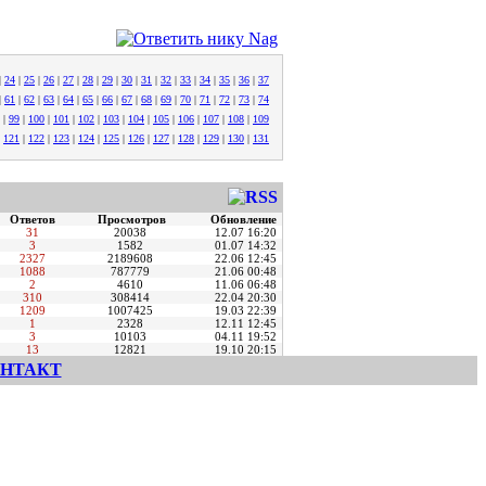
|
24
|
25
|
26
|
27
|
28
|
29
|
30
|
31
|
32
|
33
|
34
|
35
|
36
|
37
|
61
|
62
|
63
|
64
|
65
|
66
|
67
|
68
|
69
|
70
|
71
|
72
|
73
|
74
|
99
|
100
|
101
|
102
|
103
|
104
|
105
|
106
|
107
|
108
|
109
|
121
|
122
|
123
|
124
|
125
|
126
|
127
|
128
|
129
|
130
|
131
Ответов
Просмотров
Обновление
31
20038
12.07 16:20
3
1582
01.07 14:32
2327
2189608
22.06 12:45
1088
787779
21.06 00:48
2
4610
11.06 06:48
310
308414
22.04 20:30
1209
1007425
19.03 22:39
1
2328
12.11 12:45
3
10103
04.11 19:52
13
12821
19.10 20:15
НТАКТ