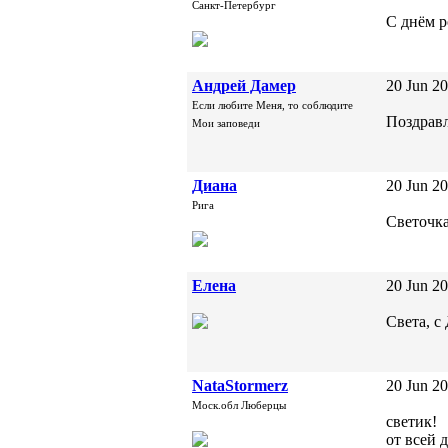
Санкт-Петербург
С днём р
Андрей Дамер
20 Jun 20
Если любите Меня, то соблюдите
Поздрав
Мои заповеди
Диана
20 Jun 20
Рига
Светочка
Елена
20 Jun 20
Света, с
NataStormerz
20 Jun 20
Моск.обл Люберцы
светик!
от всей 