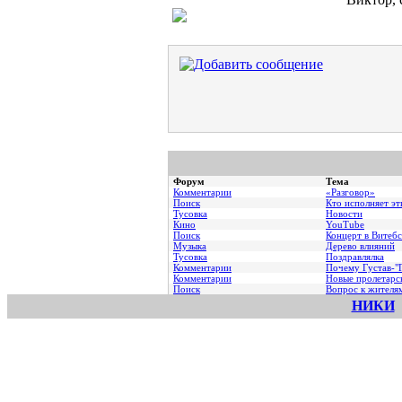
Форум
Тема
Комментарии
«Разговор»
Поиск
Кто исполняет эт
Тусовка
Новости
Кино
YouTube
Поиск
Концерт в Витебс
Музыка
Дерево влияний
Тусовка
Поздравлялка
Комментарии
Почему Густав-"Г
Комментарии
Hовые пролетарс
Поиск
Вопрос к жителя
НИКИ